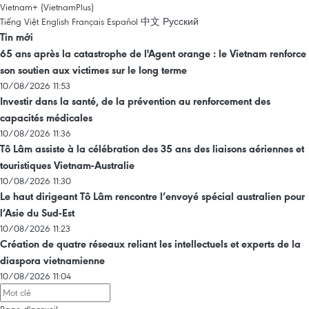
Vietnam+ (VietnamPlus)
Tiếng Việt
English
Français
Español
中文
Русский
Tin mới
65 ans après la catastrophe de l'Agent orange : le Vietnam renforce
son soutien aux victimes sur le long terme
10/08/2026 11:53
Investir dans la santé, de la prévention au renforcement des
capacités médicales
10/08/2026 11:36
Tô Lâm assiste à la célébration des 35 ans des liaisons aériennes et
touristiques Vietnam-Australie
10/08/2026 11:30
Le haut dirigeant Tô Lâm rencontre l’envoyé spécial australien pour
l’Asie du Sud-Est
10/08/2026 11:23
Création de quatre réseaux reliant les intellectuels et experts de la
diaspora vietnamienne
10/08/2026 11:04