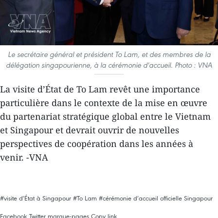
Le secrétaire général et président To Lam, et des membres de la
délégation singapourienne, à la cérémonie d'accueil. Photo : VNA
La visite d’État de To Lam revêt une importance
particulière dans le contexte de la mise en œuvre
du partenariat stratégique global entre le Vietnam
et Singapour et devrait ouvrir de nouvelles
perspectives de coopération dans les années à
venir. -VNA
#visite d’État à Singapour
#To Lam
#cérémonie d’accueil officielle
Singapour
Facebook
Twitter
marque-pages
Copy link