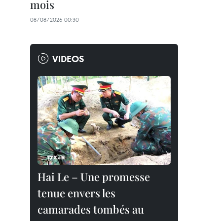
mois
08/08/2026 00:30
VIDEOS
Hai Le – Une promesse
tenue envers les
camarades tombés au