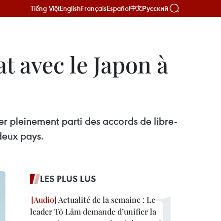
Tiếng Việt
English
Français
Español
Русский
中文
t avec le Japon à
r pleinement parti des accords de libre-
deux pays.
LES PLUS LUS
Actualité de la semaine : Le
leader Tô Lâm demande d’unifier la