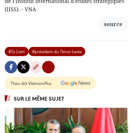
de l'Institut international d'études stratégiques
(IISS). - VNA
source
#To Lam
#président du Timor-Leste
Theo dõi VietnamPlus
SUR LE MÊME SUJET