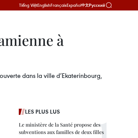
Tiếng Việt
English
Français
Español
Русский
中文
namienne à
uverte dans la ville d’Ekaterinbourg,
LES PLUS LUS
Le ministère de la Santé propose des
subventions aux familles de deux filles