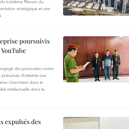
s du troisième Plénum du
entation stratégique et une
4
reprise poursuivis
r YouTube
 engagé des poursuites contre
s présumés d'atteinte aux
ires s'inscrivent dans le
été intellectuelle dans le
ts expulsés des