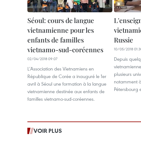
Séoul: cours de langue
L'enseig
vietnamienne pour les
vietnami
enfants de familles
Russie
vietnamo-sud-coréennes
10/05/2018 01:3
Depuis quelq
02/04/2018 09:07
vietnamienne
L’Association des Vietnamiens en
plusieurs univ
République de Corée a inauguré le 1er
notamment à 
avril à Séoul une formation à la langue
Pétersbourg e
vietnamienne destinée aux enfants de
familles vietnamo-sud-coréennes.
VOIR PLUS