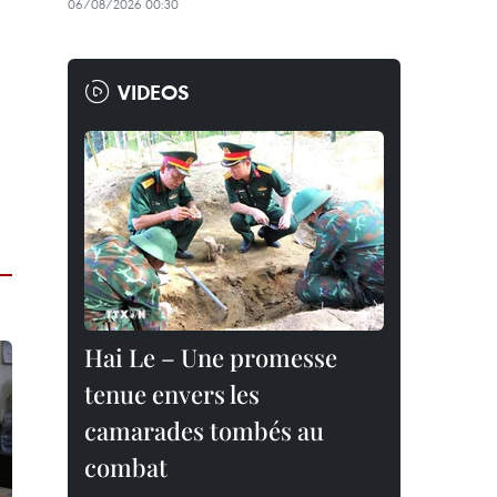
06/08/2026 00:30
VIDEOS
Hai Le – Une promesse
tenue envers les
camarades tombés au
combat