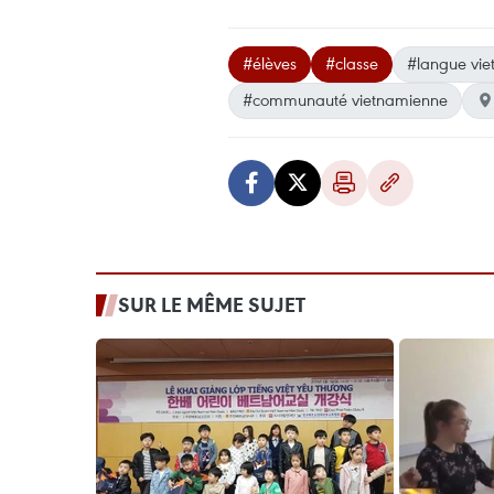
#élèves
#classe
#langue vi
#communauté vietnamienne
SUR LE MÊME SUJET