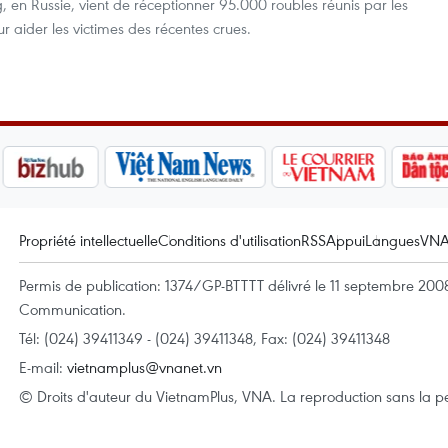
 en Russie, vient de réceptionner 95.000 roubles réunis par les
ur aider les victimes des récentes crues.
Propriété intellectuelle
Conditions d'utilisation
RSS
Appui
Langues
VN
Permis de publication: 1374/GP-BTTTT délivré le 11 septembre 2008 
Communication.
Tél: (024) 39411349 - (024) 39411348, Fax: (024) 39411348
E-mail:
vietnamplus@vnanet.vn
© Droits d'auteur du VietnamPlus, VNA. La reproduction sans la per