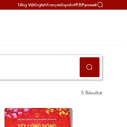
Tiếng Việt
English
Français
Español
Русский
中文
5
Résultat