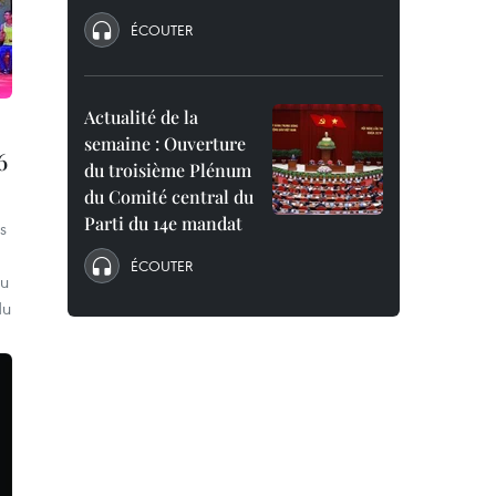
ÉCOUTER
Actualité de la
semaine : Ouverture
6
du troisième Plénum
du Comité central du
Parti du 14e mandat
s
ÉCOUTER
du
du