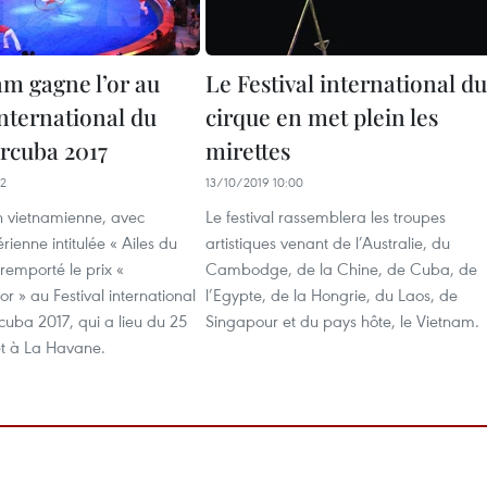
am gagne l’or au
Le Festival international du
international du
cirque en met plein les
ircuba 2017
mirettes
42
13/10/2019 10:00
n vietnamienne, avec
Le festival rassemblera les troupes
rienne intitulée « Ailes du
artistiques venant de l’Australie, du
remporté le prix «
Cambodge, de la Chine, de Cuba, de
r » au Festival international
l’Egypte, de la Hongrie, du Laos, de
cuba 2017, qui a lieu du 25
Singapour et du pays hôte, le Vietnam.
let à La Havane.