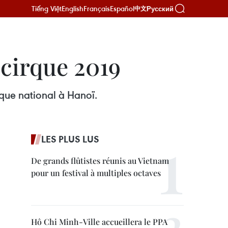
Tiếng Việt
English
Français
Español
Русский
中文
 cirque 2019
rque national à Hanoï.
LES PLUS LUS
De grands flûtistes réunis au Vietnam
pour un festival à multiples octaves
Hô Chi Minh-Ville accueillera le PPA