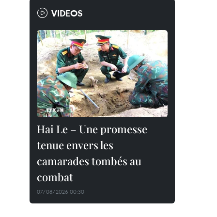
VIDEOS
Hai Le – Une promesse
tenue envers les
camarades tombés au
combat
07/08/2026 00:30