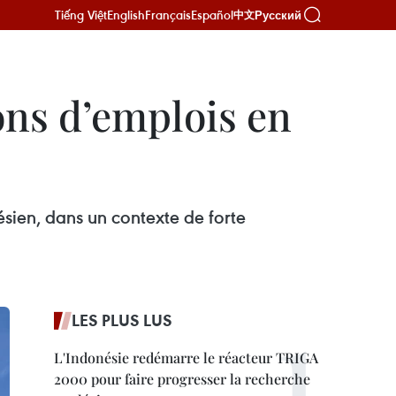
Tiếng Việt
English
Français
Español
Русский
中文
ions d’emplois en
sien, dans un contexte de forte
LES PLUS LUS
L'Indonésie redémarre le réacteur TRIGA
2000 pour faire progresser la recherche