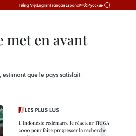
Tiếng Việt
English
Français
Español
Русский
中文
e met en avant
 estimant que le pays satisfait
LES PLUS LUS
L'Indonésie redémarre le réacteur TRIGA
2000 pour faire progresser la recherche