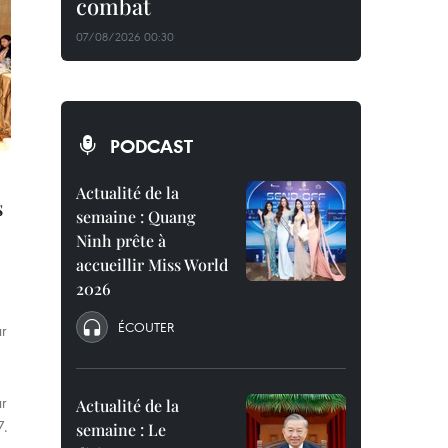
combat
07/08/2026 00:30
PODCAST
Actualité de la
s
semaine : Quang
Ninh prête à
accueillir Miss World
2026
ÉCOUTER
ur
ur
Actualité de la
7.
semaine : Le