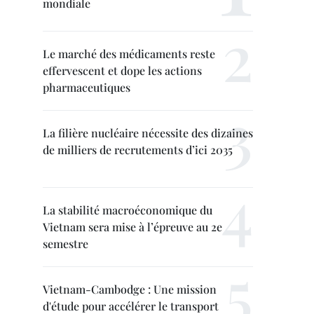
mondiale
Le marché des médicaments reste
effervescent et dope les actions
pharmaceutiques
La filière nucléaire nécessite des dizaines
de milliers de recrutements d’ici 2035
La stabilité macroéconomique du
Vietnam sera mise à l’épreuve au 2e
semestre
Vietnam-Cambodge : Une mission
d'étude pour accélérer le transport