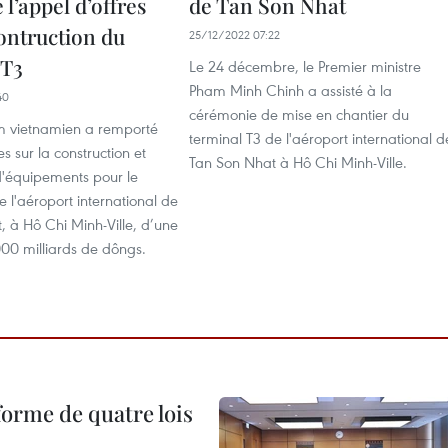
l’appel d’offres
de Tan Son Nhat
contruction du
25/12/2022 07:22
 T3
Le 24 décembre, le Premier ministre
Pham Minh Chinh a assisté à la
40
cérémonie de mise en chantier du
m vietnamien a remporté
terminal T3 de l'aéroport international d
es sur la construction et
Tan Son Nhat à Hô Chi Minh-Ville.
n d'équipements pour le
e l'aéroport international de
 à Hô Chi Minh-Ville, d’une
000 milliards de dôngs.
forme de quatre lois