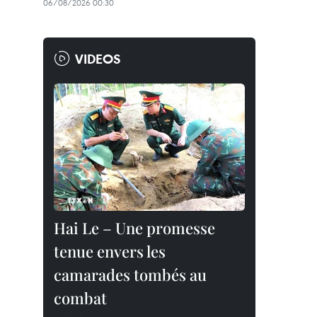
06/08/2026 00:30
VIDEOS
Hai Le – Une promesse
tenue envers les
camarades tombés au
combat