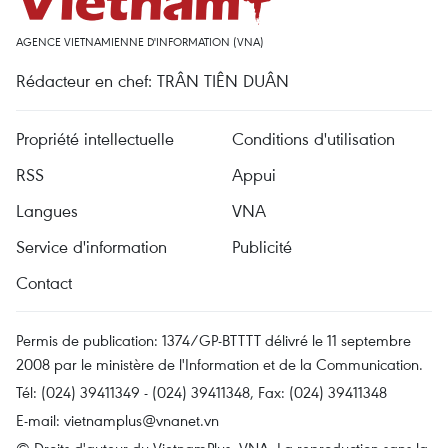
AGENCE VIETNAMIENNE D'INFORMATION (VNA)
Rédacteur en chef: TRÂN TIÊN DUÂN
Propriété intellectuelle
Conditions d'utilisation
RSS
Appui
Langues
VNA
Service d'information
Publicité
Contact
Permis de publication: 1374/GP-BTTTT délivré le 11 septembre
2008 par le ministère de l'Information et de la Communication.
Tél: (024) 39411349 - (024) 39411348, Fax: (024) 39411348
E-mail:
vietnamplus@vnanet.vn
© Droits d'auteur du VietnamPlus, VNA. La reproduction sans la