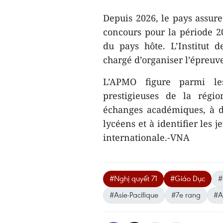
Depuis 2026, le pays assure
concours pour la période 20
du pays hôte. L’Institut
chargé d’organiser l’épreuv
L’APMO figure parmi le
prestigieuses de la régio
échanges académiques, à 
lycéens et à identifier les 
internationale.-VNA
#Nghị quyết 71
#Giáo Dục
#
#Asie-Pacifique
#7e rang
#