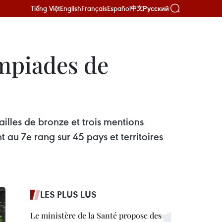
Tiếng Việt
English
Français
Español
Русский
中文
ympiades de
lles de bronze et trois mentions
au 7e rang sur 45 pays et territoires
LES PLUS LUS
Le ministère de la Santé propose des