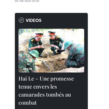
06/08/2026 00:30
VIDEOS
Hai Le – Une promesse
tenue envers les
camarades tombés au
combat