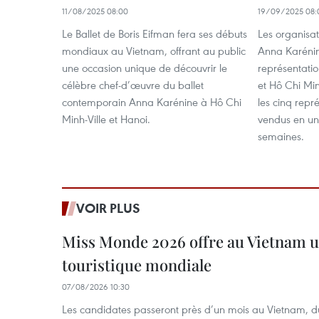
11/08/2025 08:00
19/09/2025 08:
Le Ballet de Boris Eifman fera ses débuts
Les organisat
mondiaux au Vietnam, offrant au public
Anna Karénin
une occasion unique de découvrir le
représentati
célèbre chef-d’œuvre du ballet
et Hô Chi Minh
contemporain Anna Karénine à Hô Chi
les cinq repré
Minh-Ville et Hanoi.
vendus en un
semaines.
VOIR PLUS
Miss Monde 2026 offre au Vietnam u
touristique mondiale
07/08/2026 10:30
Les candidates passeront près d’un mois au Vietnam, d