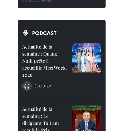
07/08/2026 00:30
PODCAST
Actualité de la
semaine : Quang
Ninh prête à
accueillir Miss World
2026
ÉCOUTER
Actualité de la
semaine : Le
dirigeant To Lam
reçoit le Prix