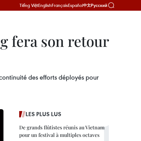
Tiếng Việt
English
Français
Español
Русский
中文
g fera son retour
continuité des efforts déployés pour
LES PLUS LUS
De grands flûtistes réunis au Vietnam
pour un festival à multiples octaves