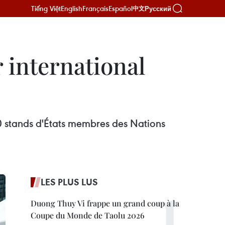
Tiếng Việt
English
Français
Español
Русский
中文
 international
60 stands d'États membres des Nations
LES PLUS LUS
Duong Thuy Vi frappe un grand coup à la
Coupe du Monde de Taolu 2026