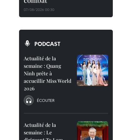
combat
07/08/2026 00:30
PODCAST
Actualité de la
semaine : Quang
Ninh prête à
accueillir Miss World
2026
ÉCOUTER
Actualité de la
semaine : Le
dirigeant To Lam