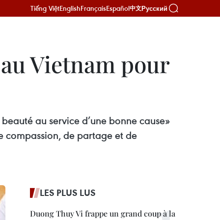
Tiếng Việt
English
Français
Español
Русский
中文
 au Vietnam pour
La beauté au service d’une bonne cause»
de compassion, de partage et de
LES PLUS LUS
Duong Thuy Vi frappe un grand coup à la