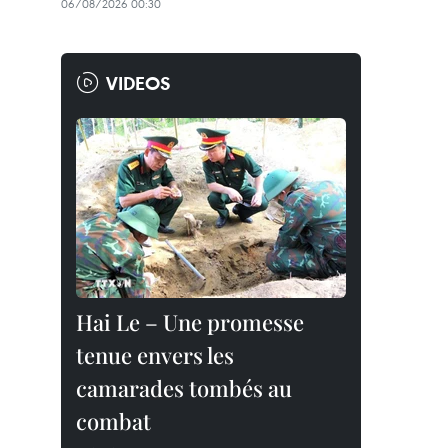
06/08/2026 00:30
VIDEOS
Hai Le – Une promesse
tenue envers les
camarades tombés au
combat