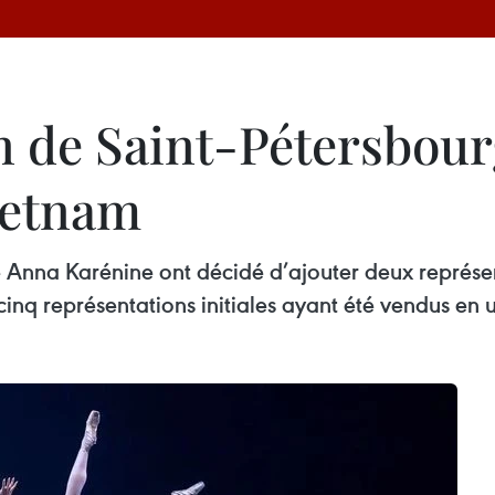
an de Saint-Pétersbour
ietnam
se Anna Karénine ont décidé d’ajouter deux représ
s cinq représentations initiales ayant été vendus e