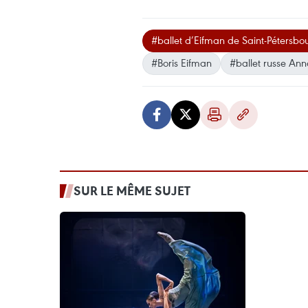
#ballet d’Eifman de Saint-Pétersbo
#Boris Eifman
#ballet russe An
SUR LE MÊME SUJET