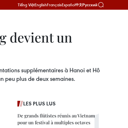
Tiếng Việt
English
Français
Español
Русский
中文
g devient un
entations supplémentaires à Hanoi et Hô
n un peu plus de deux semaines.
LES PLUS LUS
De grands flûtistes réunis au Vietnam
pour un festival à multiples octaves