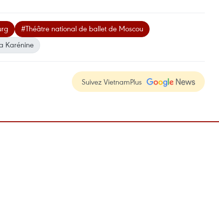
urg
#Théâtre national de ballet de Moscou
na Karénine
Suivez VietnamPlus