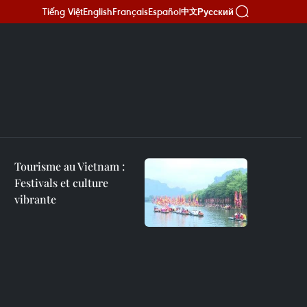
Tiếng Việt
English
Français
Español
Русский
中文
Tourisme au Vietnam :
Festivals et culture
vibrante