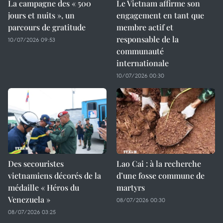
La campagne des « 500
Le Vietnam affirme son
jours et nuits », un
engagement en tant que
parcours de gratitude
membre actif et
responsable de la
10/07/2026 09:53
communauté
internationale
10/07/2026 00:30
Des secouristes
Lao Cai : à la recherche
vietnamiens décorés de la
d’une fosse commune de
médaille « Héros du
martyrs
Venezuela »
08/07/2026 00:30
08/07/2026 03:25