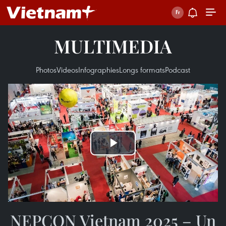
MULTIMEDIA
Photos
Videos
Infographies
Longs formats
Podcast
Play
Video
NEPCON Vietnam 2025 – Un