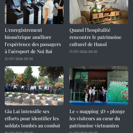
L'enregistrement
Quand l'hospitalité
biométrique améliore
rencontre le patrimoine
l'expérience des passagers
culturel de Hanoï
à l'aéroport de Noi Bai
17/07/2026 00:30
21/07/2026 00:30
Gia Lai intensifie ses
Le « mapping 3D » plonge
efforts pour identifier les
les visiteurs au cœur du
soldats tombés au combat
patrimoine vietnamien
15/07/2026 00:30
14/07/2026 00:30