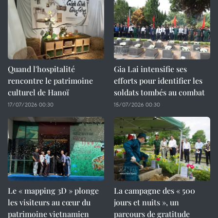
Quand l'hospitalité
Gia Lai intensifie ses
rencontre le patrimoine
efforts pour identifier les
culturel de Hanoï
soldats tombés au combat
17/07/2026 00:30
15/07/2026 00:30
Le « mapping 3D » plonge
La campagne des « 500
les visiteurs au cœur du
jours et nuits », un
patrimoine vietnamien
parcours de gratitude