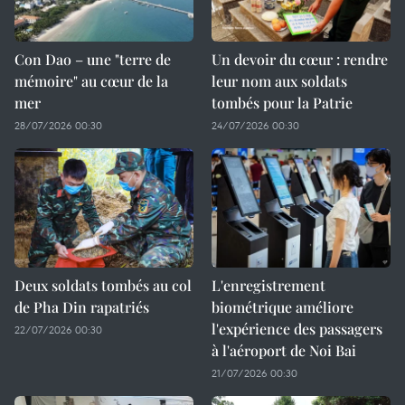
Con Dao – une "terre de
Un devoir du cœur : rendre
mémoire" au cœur de la
leur nom aux soldats
mer
tombés pour la Patrie
28/07/2026 00:30
24/07/2026 00:30
Deux soldats tombés au col
L'enregistrement
de Pha Din rapatriés
biométrique améliore
l'expérience des passagers
22/07/2026 00:30
à l'aéroport de Noi Bai
21/07/2026 00:30