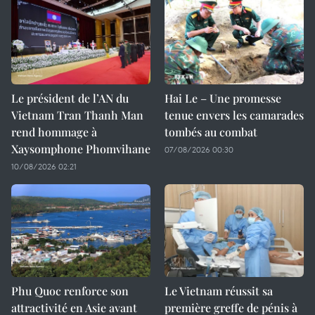
Le président de l’AN du
Hai Le – Une promesse
Vietnam Tran Thanh Man
tenue envers les camarades
rend hommage à
tombés au combat
Xaysomphone Phomvihane
07/08/2026 00:30
10/08/2026 02:21
Phu Quoc renforce son
Le Vietnam réussit sa
attractivité en Asie avant
première greffe de pénis à