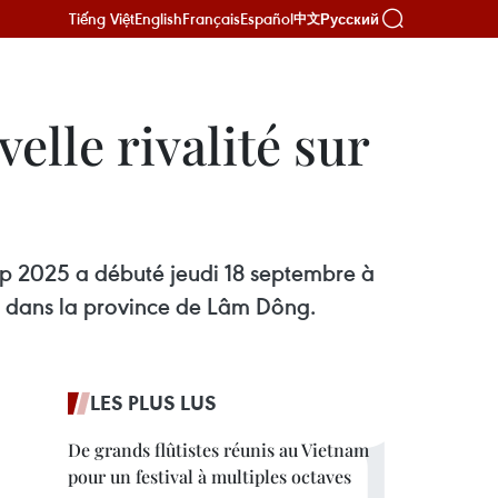
Tiếng Việt
English
Français
Español
Русский
中文
elle rivalité sur
p 2025 a débuté jeudi 18 septembre à
, dans la province de Lâm Dông.
LES PLUS LUS
De grands flûtistes réunis au Vietnam
pour un festival à multiples octaves