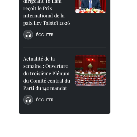
dirigeant To Lam
reçoit le Prix
international de la
paix Lev Tolstoï 2026
ÉCOUTER
Actualité de la
semaine : Ouverture
du troisième Plénum
du Comité central du
Parti du 14e mandat
ÉCOUTER