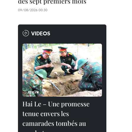
des sept premiers mois
09/08/2026 00:30
VIDEOS
Hai Le – Une promesse
tenue envers les
camarades tombés au