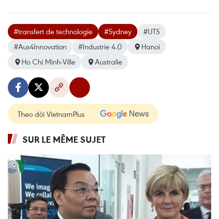
#transfert de technologie
#Sydney
#UTS
#Aus4Innovation
#Industrie 4.0
Hanoi
Ho Chi Minh-Ville
Australie
Theo dõi VietnamPlus
SUR LE MÊME SUJET