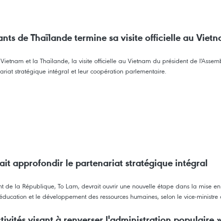
nts de Thaïlande termine sa visite officielle au Viet
e Vietnam et la Thaïlande, la visite officielle au Vietnam du président de l'A
iat stratégique intégral et leur coopération parlementaire.
ait approfondir le partenariat stratégique intégral
dent de la République, To Lam, devrait ouvrir une nouvelle étape dans la mise e
, l'éducation et le développement des ressources humaines, selon le vice-minis
ivités visant à renverser l'administration populaire 