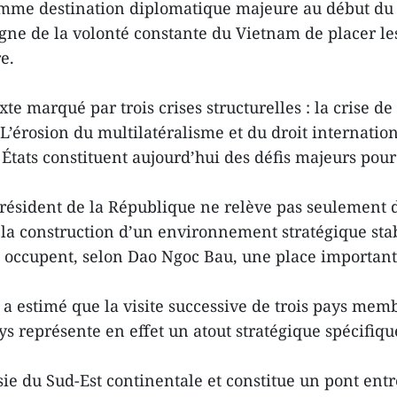
comme destination diplomatique majeure au début du
igne de la volonté constante du Vietnam de placer les
e.
te marqué par trois crises structurelles : la crise de
L’érosion du multilatéralisme et du droit internatio
s États constituent aujourd’hui des défis majeurs po
 président de la République ne relève pas seulement 
a construction d’un environnement stratégique stable
s occupent, selon Dao Ngoc Bau, une place importante
il a estimé que la visite successive de trois pays me
 représente en effet un atout stratégique spécifique
ie du Sud-Est continentale et constitue un pont ent