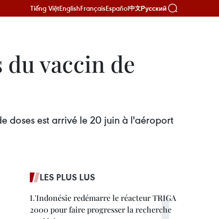
Tiếng Việt
English
Français
Español
Русский
中文
s du vaccin de
doses est arrivé le 20 juin à l'aéroport
LES PLUS LUS
L'Indonésie redémarre le réacteur TRIGA
2000 pour faire progresser la recherche