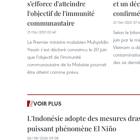
s’efforce d’atteindre
et un dé
l'objectif de l'immunité
confirmé
communautaire
21/06/2021 07:4
Selon le bila
21/06/2021 02:40
juin par le mi
Le Premier ministre malaisien Muhyiddin
Vietnam a dé
Yassin s’est déclaré convaincu le 20 juin
contaminatio
que l'objectif de l'immunité
des six derni
communautaire de la Malaisie pourrait
être atteint comme prévu.
VOIR PLUS
L'Indonésie adopte des mesures dras
puissant phénomène El Niño
06/08/2026 09:08