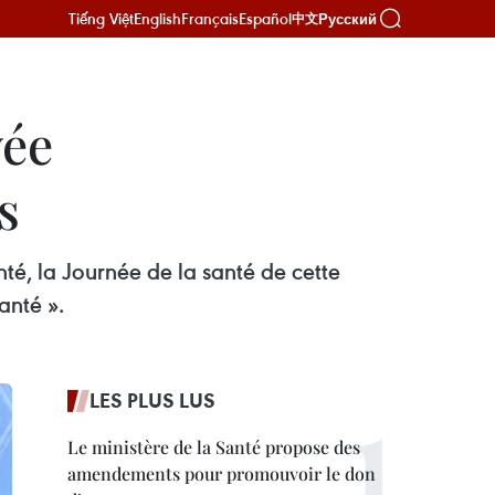
Tiếng Việt
English
Français
Español
Русский
中文
yée
s
té, la Journée de la santé de cette
anté ».
LES PLUS LUS
Le ministère de la Santé propose des
amendements pour promouvoir le don