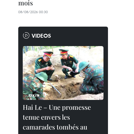
mois
08/08/2026 00:30
VIDEOS
Hai Le – Une promesse
tenue envers les
camarades tombés au