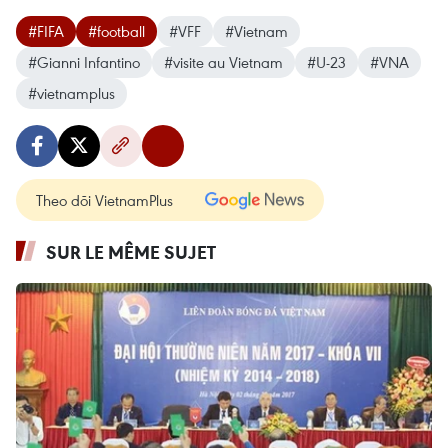
#FIFA
#football
#VFF
#Vietnam
#Gianni Infantino
#visite au Vietnam
#U-23
#VNA
#vietnamplus
Theo dõi VietnamPlus
SUR LE MÊME SUJET