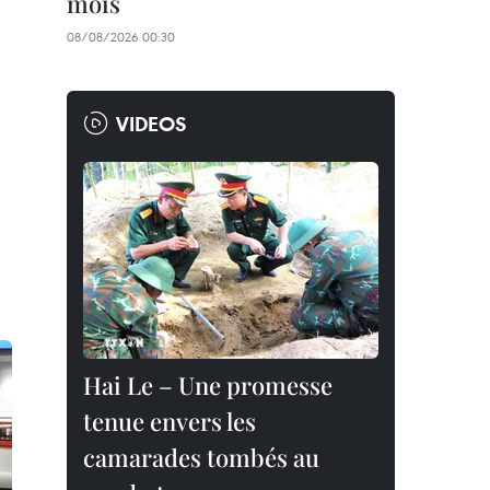
mois
08/08/2026 00:30
VIDEOS
Hai Le – Une promesse
tenue envers les
camarades tombés au