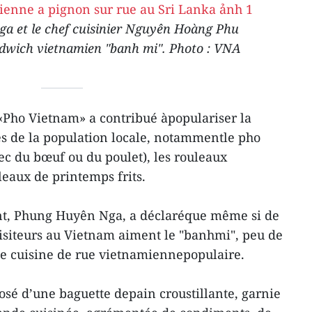
a et le chef cuisinier Nguyên Hoàng Phu
dwich vietnamien "banh mi". Photo : VNA
 «Pho Vietnam» a contribué àpopulariser la
s de la population locale, notammentle pho
ec du bœuf ou du poulet), les rouleaux
leaux de printemps frits.
ant, Phung Huyên Nga, a déclaréque même si de
siteurs au Vietnam aiment le "banhmi", peu de
te cuisine de rue vietnamiennepopulaire.
sé d’une baguette depain croustillante, garnie