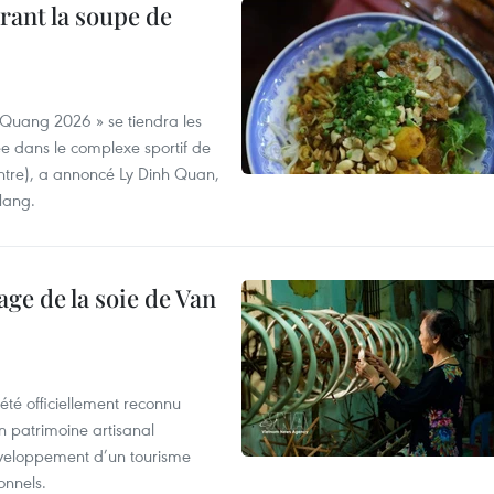
rant la soupe de
 Quang 2026 » se tiendra les
e dans le complexe sportif de
ntre), a annoncé Ly Dinh Quan,
 Nang.
age de la soie de Van
été officiellement reconnu
un patrimoine artisanal
développement d’un tourisme
onnels.