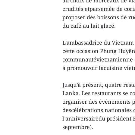
au choix de morceaux de vi
crudités etparsemée de cori
proposer des boissons de ru
du café au lait glacé.
L’ambassadrice du Vietnam a
cette occasion Phung Huyên 
communautévietnamienne du 
à promouvoir lacuisine vie
Jusqu’à présent, quatre rest
Lanka. Les restaurants se 
organiser des événements pr
descélébrations nationales
l’anniversairedu président 
septembre).