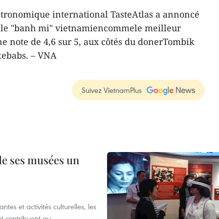
stronomique international TasteAtlas a annoncé
lu le "banh mi" vietnamiencommele meilleur
 note de 4,6 sur 5, aux côtés du donerTombik
kebabs. – VNA
Suivez VietnamPlus
 de ses musées un
es et activités culturelles, les
et contribuent au