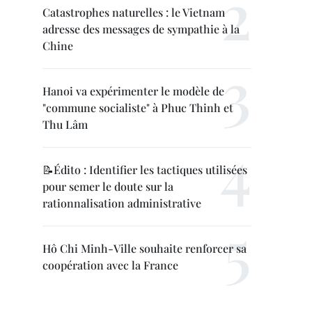
Catastrophes naturelles : le Vietnam
adresse des messages de sympathie à la
Chine
Hanoi va expérimenter le modèle de
"commune socialiste" à Phuc Thinh et
Thu Lâm
📝Édito : Identifier les tactiques utilisées
pour semer le doute sur la
rationnalisation administrative
Hô Chi Minh-Ville souhaite renforcer sa
coopération avec la France