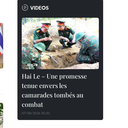
VIDEOS
Hai Le – Une promesse
tenue envers les
camarades tombés au
combat
07/08/2026 00:30