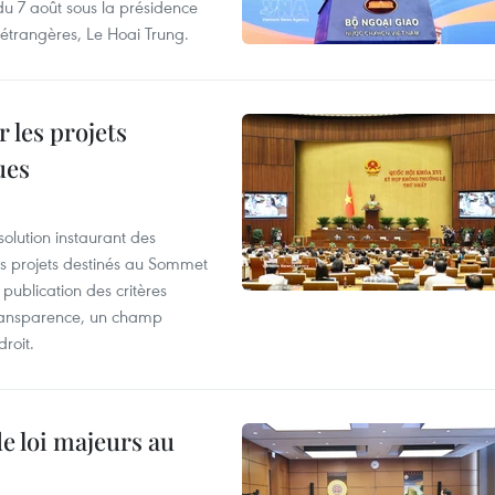
 du 7 août sous la présidence
 étrangères, Le Hoai Trung.
 les projets
ues
olution instaurant des
es projets destinés au Sommet
 publication des critères
a transparence, un champ
droit.
de loi majeurs au