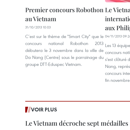
Premier concours Robothon
Le Vietn
au Vietnam
internat
aux Phil
31/10/2013 10:03
C’est sur le thème de "Smart City" que le
04/11/2013 09:2
concours national Robothon 2013
Les 13 équipe
débutera le 3 novembre dans la ville de
concours nat
Da Nang (Centre) sous le parrainage du
s'est clôturé
groupe DTT-Eduspec Vietnam.
Nang, représ
concours inte
fin novembre 
VOIR PLUS
Le Vietnam décroche sept médailles 