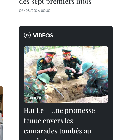
des sept premiers mois
09/08/2026 00:30
VIDEOS
Hai Le – Une promesse
tenue envers les
camarades tombés au