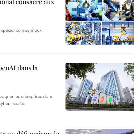
ional consacré aux
 spécial consacré aux
penAI dans la
agner les entreprises dans
cybersécurité.
te un défi majeur de