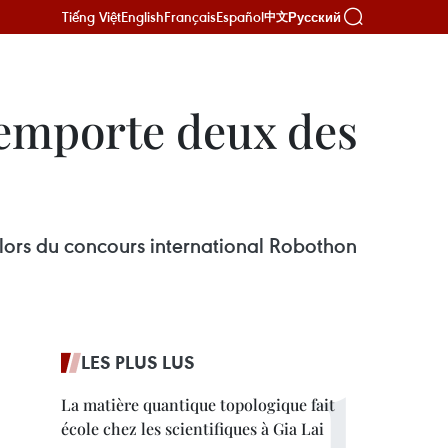
Tiếng Việt
English
Français
Español
Русский
中文
remporte deux des
lors du concours international Robothon
LES PLUS LUS
La matière quantique topologique fait
école chez les scientifiques à Gia Lai