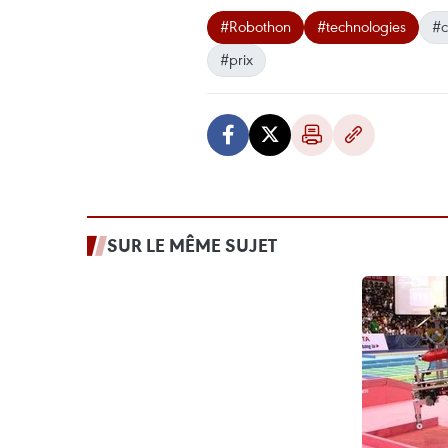
#Robothon
#technologies
#c
#prix
SUR LE MÊME SUJET