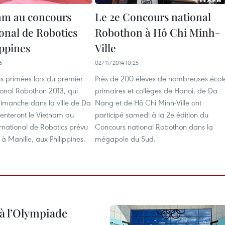
am au concours
Le 2e Concours national
ional de Robotics
Robothon à Hô Chi Minh-
ippines
Ville
6
02/11/2014 10:25
s primées lors du premier
Près de 200 élèves de nombreuses écol
ional Robothon 2013, qui
primaires et collèges de Hanoi, de Da
 dimanche dans la ville de Da
Nang et de Hô Chi Minh-Ville ont
enteront le Vietnam au
participé samedi à la 2e édition du
rnational de Robotics prévu
Concours national Robothon dans la
à Manille, aux Philippines.
mégapole du Sud.
à l’Olympiade