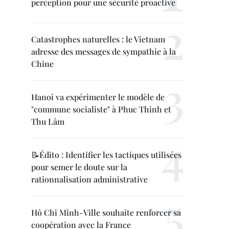
perception pour une sécurité proactive
Catastrophes naturelles : le Vietnam
adresse des messages de sympathie à la
Chine
Hanoi va expérimenter le modèle de
"commune socialiste" à Phuc Thinh et
Thu Lâm
📝Édito : Identifier les tactiques utilisées
pour semer le doute sur la
rationnalisation administrative
Hô Chi Minh-Ville souhaite renforcer sa
coopération avec la France