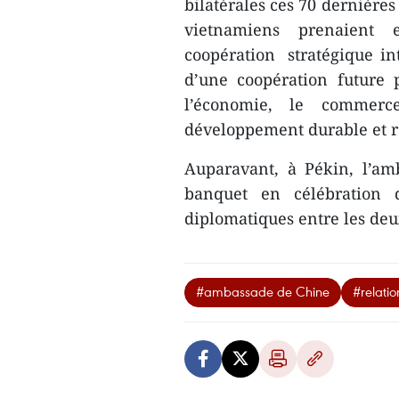
bilatérales ces 70 dernières 
vietnamiens prenaient 
coopération stratégique int
d’une coopération future 
l’économie, le commerce
développement durable et r
Auparavant, à Pékin, l’a
banquet en célébration d
diplomatiques entre les de
#ambassade de Chine
#relati