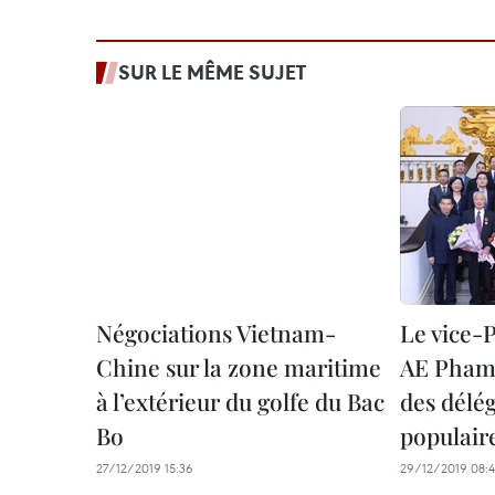
SUR LE MÊME SUJET
Négociations Vietnam-
Le vice-
Chine sur la zone maritime
AE Pham 
à l’extérieur du golfe du Bac
des délé
Bo
populair
27/12/2019 15:36
29/12/2019 08: