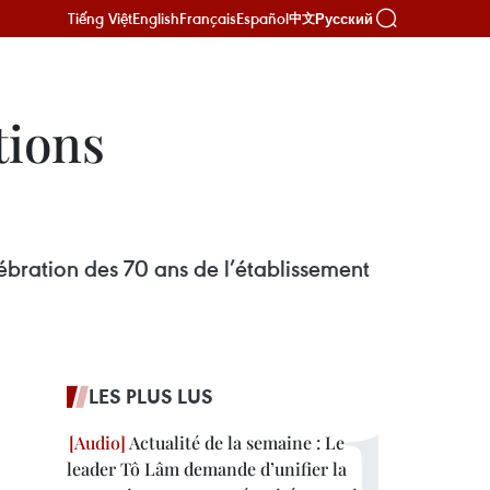
Tiếng Việt
English
Français
Español
Русский
中文
tions
bration des 70 ans de l’établissement
LES PLUS LUS
Actualité de la semaine : Le
leader Tô Lâm demande d’unifier la