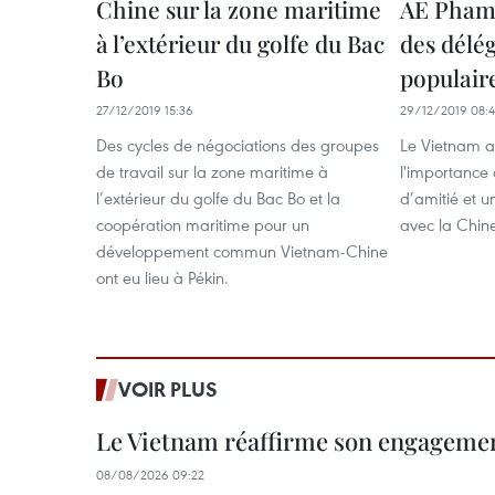
Chine sur la zone maritime
AE Pham 
à l’extérieur du golfe du Bac
des délé
Bo
populair
27/12/2019 15:36
29/12/2019 08:
Des cycles de négociations des groupes
Le Vietnam at
de travail sur la zone maritime à
l'importance 
l’extérieur du golfe du Bac Bo et la
d’amitié et u
coopération maritime pour un
avec la Chin
développement commun Vietnam-Chine
ont eu lieu à Pékin.
VOIR PLUS
Le Vietnam réaffirme son engageme
08/08/2026 09:22