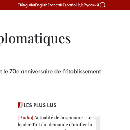
Tiếng Việt
English
Français
Español
Русский
中文
iplomatiques
le 70e anniversaire de l’établissement
LES PLUS LUS
Actualité de la semaine : Le
leader Tô Lâm demande d’unifier la