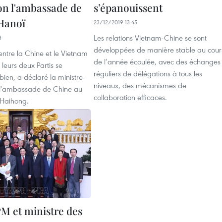
lon l'ambassade de
s’épanouissent
Hanoï
23/12/2019 13:45
Les relations Vietnam-Chine se sont
3
développées de manière stable au cour
 entre la Chine et le Vietnam
de l’année écoulée, avec des échanges
 leurs deux Partis se
réguliers de délégations à tous les
ien, a déclaré la ministre-
niveaux, des mécanismes de
à l'ambassade de Chine au
collaboration efficaces.
 Haihong.
PM et ministre des