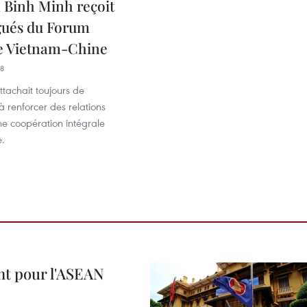
Binh Minh reçoit
gués du Forum
e Vietnam-Chine
48
tachait toujours de
à renforcer des relations
ne coopération intégrale
e.
nt pour l'ASEAN