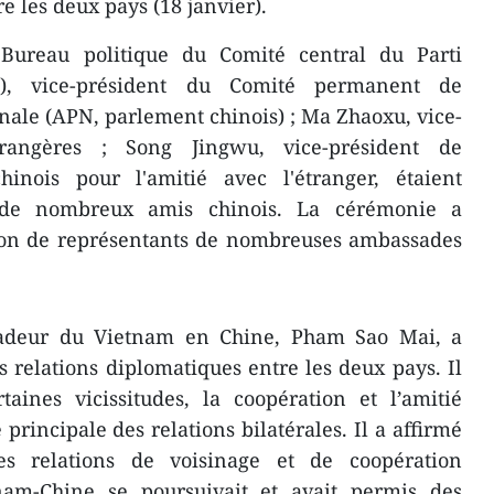
e les deux pays (18 janvier).
reau politique du Comité central du Parti
), vice-président du Comité permanent de
nale (APN, parlement chinois) ; Ma Zhaoxu, vice-
trangères ; Song Jingwu, vice-président de
hinois pour l'amitié avec l'étranger, étaient
de nombreux amis chinois. La cérémonie a
tion de représentants de nombreuses ambassades
ssadeur du Vietnam en Chine, Pham Sao Mai, a
s relations diplomatiques entre les deux pays. Il
aines vicissitudes, la coopération et l’amitié
 principale des relations bilatérales. Il a affirmé
s relations de voisinage et de coopération
tnam-Chine se poursuivait et avait permis des