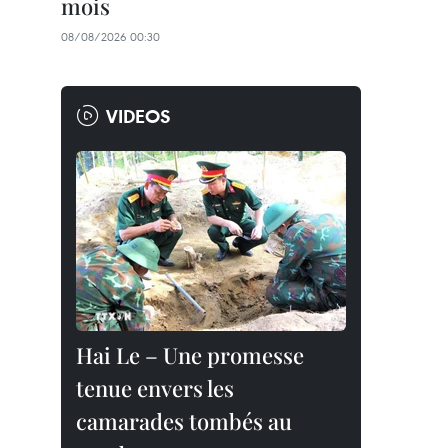
mois
08/08/2026 00:30
VIDEOS
Hai Le – Une promesse
tenue envers les
camarades tombés au