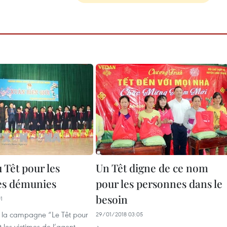
u Têt pour les
Un Têt digne de ce nom
es démunies
pour les personnes dans le
besoin
1
 la campagne “Le Têt pour
29/01/2018 03:05
t les victimes de l’agent