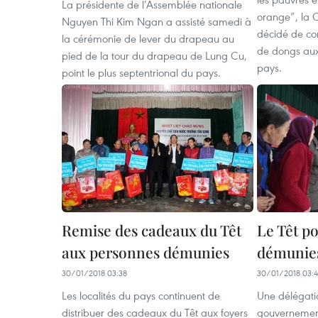
La présidente de l’Assemblée nationale
orange”, la 
Nguyen Thi Kim Ngan a assisté samedi à
décidé de con
la cérémonie de lever du drapeau au
de dongs aux
pied de la tour du drapeau de Lung Cu,
pays.
point le plus septentrional du pays.
Remise des cadeaux du Têt
Le Têt p
aux personnes démunies
démunie
30/01/2018 03:38
30/01/2018 03:
Les localités du pays continuent de
Une délégati
distribuer des cadeaux du Têt aux foyers
gouvernementa