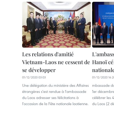
Les relations d'amitié
L'ambass
Vietnam-Laos ne cessent de
Hanoï cél
se développer
national
01/12/2020 03:03
01/12/2020 16:2
Une délégation du ministère des Affaires
mbassade du 
étrangères s'est rendue à l'ambassade
1er décembre
du Laos adresser ses félicitations à
célébrer les 
l'occasion de la Fête nationale laotienne.
du Laos (2 d