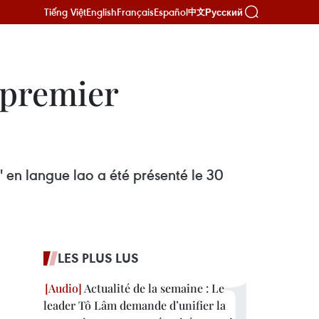
Tiếng Việt
English
Français
Español
Русский
中文
, premier
 en langue lao a été présenté le 30
LES PLUS LUS
Actualité de la semaine : Le
leader Tô Lâm demande d’unifier la