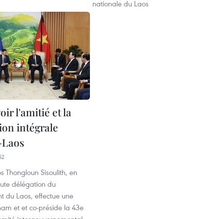
nationale du Laos
r l'amitié et la
ion intégrale
-Laos
52
 Thongloun Sisoulith, en
aute délégation du
 du Laos, effectue une
tnam et et co-préside la 43e