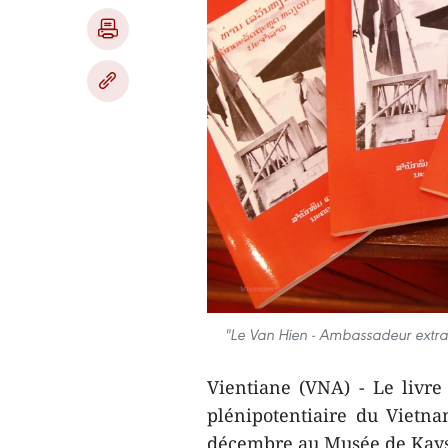
"Le Van Hien - Ambassadeur extrao
Vientiane (VNA) - Le livr
plénipotentiaire du Vietn
décembre au Musée de Kays