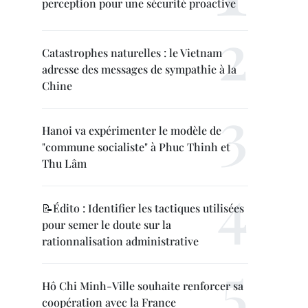
perception pour une sécurité proactive
Catastrophes naturelles : le Vietnam
adresse des messages de sympathie à la
Chine
Hanoi va expérimenter le modèle de
"commune socialiste" à Phuc Thinh et
Thu Lâm
📝Édito : Identifier les tactiques utilisées
pour semer le doute sur la
rationnalisation administrative
Hô Chi Minh-Ville souhaite renforcer sa
coopération avec la France