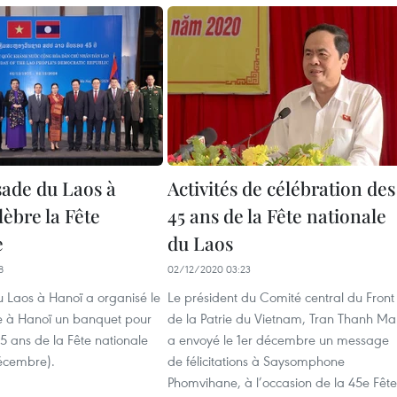
ade du Laos à
Activités de célébration des
èbre la Fête
45 ans de la Fête nationale
e
du Laos
8
02/12/2020 03:23
Laos à Hanoï a organisé le
Le président du Comité central du Front
 à Hanoï un banquet pour
de la Patrie du Vietnam, Tran Thanh Ma
45 ans de la Fête nationale
a envoyé le 1er décembre un message
écembre).
de félicitations à Saysomphone
Phomvihane, à l’occasion de la 45e Fête