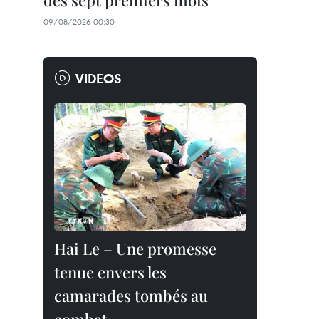
des sept premiers mois
09/08/2026 00:30
VIDEOS
Hai Le – Une promesse
tenue envers les
camarades tombés au