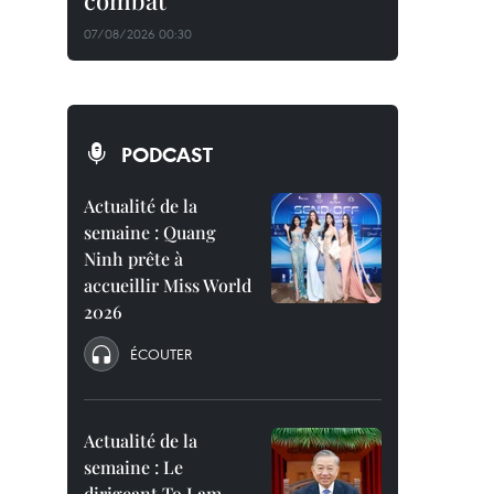
combat
07/08/2026 00:30
PODCAST
Actualité de la
semaine : Quang
Ninh prête à
accueillir Miss World
2026
ÉCOUTER
Actualité de la
semaine : Le
dirigeant To Lam