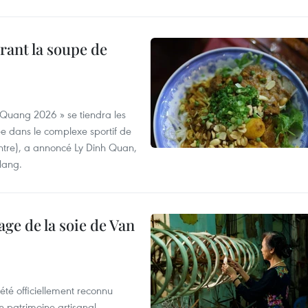
rant la soupe de
 Quang 2026 » se tiendra les
e dans le complexe sportif de
ntre), a annoncé Ly Dinh Quan,
 Nang.
age de la soie de Van
été officiellement reconnu
un patrimoine artisanal