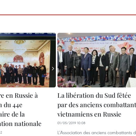
e en Russie à
La libération du Sud fêtée
n du 44e
par des anciens combattan
ire de la
vietnamiens en Russie
ation nationale
01/05/2019 10:08
L’Association des anciens combattants 
42