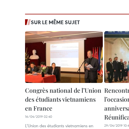
SUR LE MÊME SUJET
Congrès national de l’Union
Rencontr
des étudiants vietnamiens
l’occasio
en France
anniversa
Réunific
16/04/2019 02:40
L'Union des étudiants vietnamiens en
29/04/2019 10: