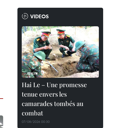
VIDEOS
Hai Le – Une promesse
tenue envers les
camarades tombés au
combat
07/08/2026 00:30