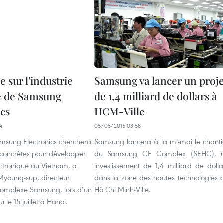
 sur l'industrie
Samsung va lancer un proje
re de Samsung
de 1,4 milliard de dollars à
ics
HCM-Ville
4
05/05/2015 03:58
amsung Electronics cherchera
Samsung lancera à la mi-mai le chanti
 concrètes pour développer
du Samsung CE Complex (SEHC), 
lectronique au Vietnam, a
investissement de 1,4 milliard de dolla
Myoung-sup, directeur
dans la zone des hautes technologies 
omplexe Samsung, lors d’un
Hô Chi Minh-Ville.
 le 15 juillet à Hanoi.