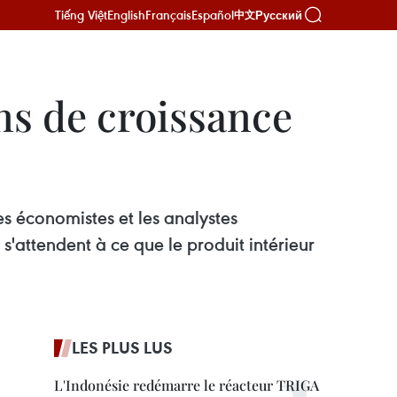
Tiếng Việt
English
Français
Español
Русский
中文
ns de croissance
s économistes et les analystes
 s'attendent à ce que le produit intérieur
LES PLUS LUS
L'Indonésie redémarre le réacteur TRIGA