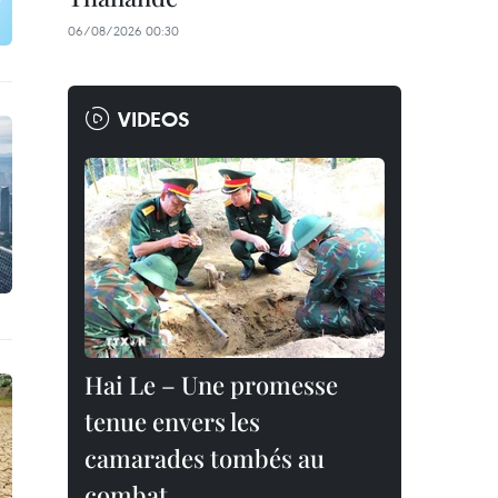
06/08/2026 00:30
VIDEOS
Hai Le – Une promesse
tenue envers les
camarades tombés au
combat