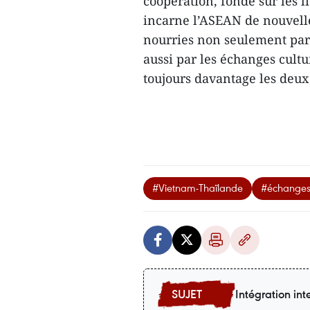
coopération, fondé sur les l
incarne l’ASEAN de nouvelle
nourries non seulement par 
aussi par les échanges cultu
toujours davantage les deux
#Vietnam-Thaïlande
#échanges 
Intégration int