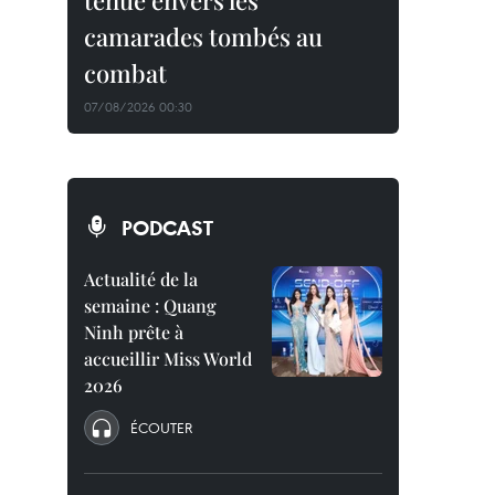
tenue envers les
camarades tombés au
combat
07/08/2026 00:30
PODCAST
Actualité de la
semaine : Quang
Ninh prête à
accueillir Miss World
2026
ÉCOUTER