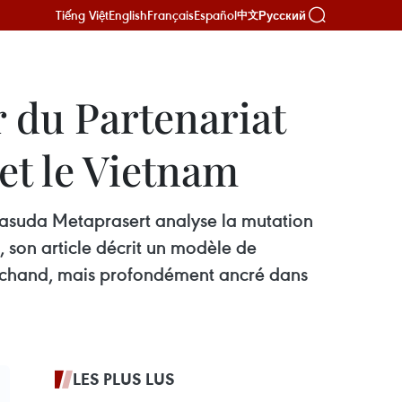
Tiếng Việt
English
Français
Español
Русский
中文
 du Partenariat
 et le Vietnam
tasuda Metaprasert analyse la mutation
, son article décrit un modèle de
marchand, mais profondément ancré dans
LES PLUS LUS