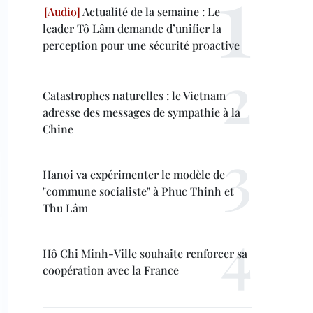
Actualité de la semaine : Le
leader Tô Lâm demande d’unifier la
perception pour une sécurité proactive
Catastrophes naturelles : le Vietnam
adresse des messages de sympathie à la
Chine
Hanoi va expérimenter le modèle de
"commune socialiste" à Phuc Thinh et
Thu Lâm
Hô Chi Minh-Ville souhaite renforcer sa
coopération avec la France