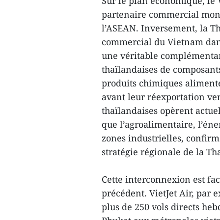
Sur le plan économique, le
partenaire commercial mond
l’ASEAN. Inversement, la T
commercial du Vietnam dans
une véritable complémentarit
thaïlandaises de composants
produits chimiques alimente
avant leur réexportation ve
thaïlandaises opèrent actue
que l’agroalimentaire, l’éne
zones industrielles, confir
stratégie régionale de la Th
Cette interconnexion est fa
précédent. VietJet Air, par
plus de 250 vols directs he