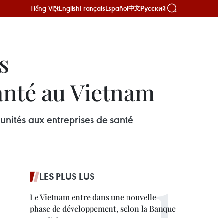
Tiếng Việt
English
Français
Español
Русский
中文
s
santé au Vietnam
ités aux entreprises de santé
LES PLUS LUS
Le Vietnam entre dans une nouvelle
phase de développement, selon la Banque