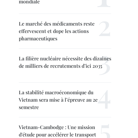
mondiale
Le marché des médicaments reste
effervescent et dope les actions
pharmaceutiques
La filière nucléaire nécessite des dizaines
de milliers de recrutements d’ici 2035
La stabilité macroéconomique du
Vietnam sera mise à l’épreuve au 2e
semestre
Vietnam-Cambodge : Une mission
d'étude pour accélérer le transport