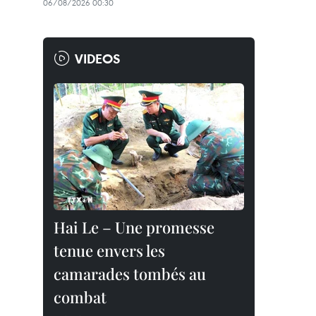
06/08/2026 00:30
VIDEOS
Hai Le – Une promesse
tenue envers les
camarades tombés au
combat