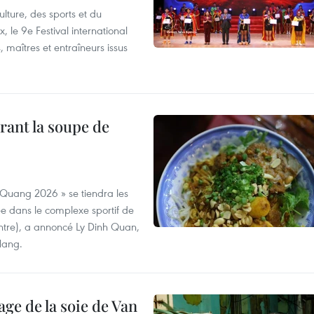
lture, des sports et du
 le 9e Festival international
, maîtres et entraîneurs issus
rant la soupe de
 Quang 2026 » se tiendra les
e dans le complexe sportif de
ntre), a annoncé Ly Dinh Quan,
 Nang.
age de la soie de Van