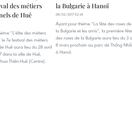
tival des métiers
la Bulgarie à Hanoï
nnels de Huê
08/02/2017 02:45
Ayant pour thème “La fête des roses de
la Bulgarie et les amis”, la première fête
ème “L’élite des métiers
des roses de la Bulgarie aura lieu du 3 
 le 7e festival des métiers
8 mars prochain au parc de Thống Nhất
 de Huê aura lieu du 28 avril
à Hanoï.
 dans la ville de Huê,
Thua Thiên-Huê (Centre).