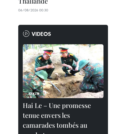
Thaïlande
06/08/2026 00:30
VIDEOS
Hai Le – Une promesse
tenue envers les
camarades tombés au