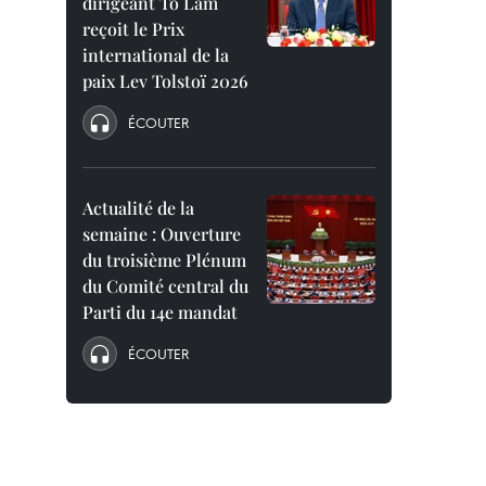
dirigeant To Lam
reçoit le Prix
international de la
paix Lev Tolstoï 2026
ÉCOUTER
Actualité de la
semaine : Ouverture
du troisième Plénum
du Comité central du
Parti du 14e mandat
ÉCOUTER