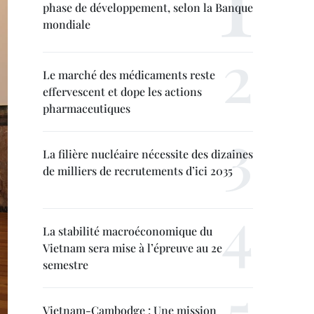
phase de développement, selon la Banque
mondiale
Le marché des médicaments reste
effervescent et dope les actions
pharmaceutiques
La filière nucléaire nécessite des dizaines
de milliers de recrutements d’ici 2035
La stabilité macroéconomique du
Vietnam sera mise à l’épreuve au 2e
semestre
Vietnam-Cambodge : Une mission