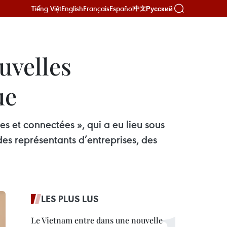
Tiếng Việt
English
Français
Español
Русский
中文
uvelles
ue
s et connectées », qui a eu lieu sous
des représentants d’entreprises, des
LES PLUS LUS
Le Vietnam entre dans une nouvelle