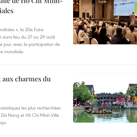
isme de Hô Chi Minh-
iales
diales », la 20e Foire
i aura lieu du 27 au 29 août
 jour, avec la participation de
ée mondiale.
t aux charmes du
asiatiques les plus recherchées
, Dà Nang et Hô Chi Minh-Ville
ays.