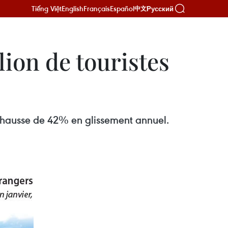
Tiếng Việt
English
Français
Español
Русский
中文
lion de touristes
une hausse de 42% en glissement annuel.