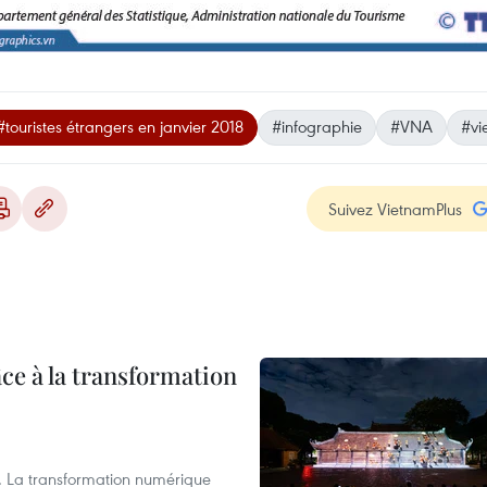
#touristes étrangers en janvier 2018
#infographie
#VNA
#vi
Suivez VietnamPlus
âce à la transformation
lle… La transformation numérique