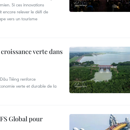
mien. Si ces innovations
it encore relever le défi de
tape vers un tourisme
a croissance verte dans
de Dâu Tiêng renforce
conomie verte et durable de la
VFS Global pour