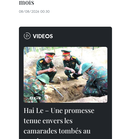
mois
08/08/2026 00:30
VIDEOS
Hai Le – Une promesse
tenue envers les
camarades tombés au