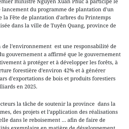
mier ministre Nguyên Xuân Phuc a participé le
de lancement du programme de plantation d'un
e la Fête de plantation d'arbres du Printemps
nisée dans la ville de Tuyên Quang, province de
n de l’environnement est une responsabilité de
f du gouvernement a affirmé que le gouvernement
ctivement à protéger et à développer les forêts, à
ture forestière d’environ 42% et à générer
ars d'exportations de bois et produits forestiers
lliards en 2025.
secteurs la tâche de soutenir la province dans la
s, des projets et l’application des réalisations
elle dans le reboisement … afin de faire de
lités exemplaire en matière de développement