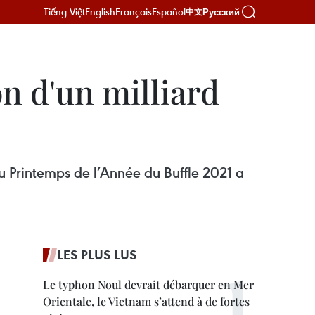
Tiếng Việt
English
Français
Español
Русский
中文
n d'un milliard
 Printemps de l’Année du Buffle 2021 a
LES PLUS LUS
Le typhon Noul devrait débarquer en Mer
Orientale, le Vietnam s’attend à de fortes