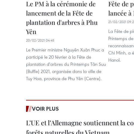
Le PM à la cérémonie de
Fête de p
lancement de la Fête de
lancée à
plantation d'arbres à Phu
21/02/2021 09:
Yên
La Fête de pl
Printemps de 
20/02/2021 04:45
reconnaissanc
Le Premier ministre Nguyên Xuân Phuc a
Chi Minh, a é
participé le 20 février à la Fête de
Hanoï.
plantation d'arbres du Printemps Tân Suu
(Buffle) 2021, organisée dans la ville de
Tuy Hoa, province de Phu Yên (Centre).
VOIR PLUS
L’UE et l’Allemagne soutiennent la c
forêts naturelles du Vietnam