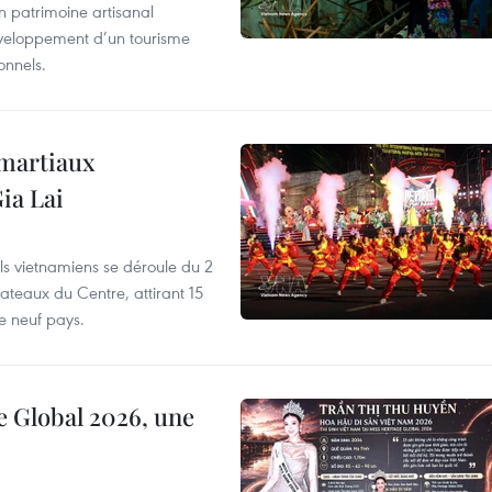
un patrimoine artisanal
développement d’un tourisme
onnels.
 martiaux
ia Lai
els vietnamiens se déroule du 2
ateaux du Centre, attirant 15
e neuf pays.
e Global 2026, une