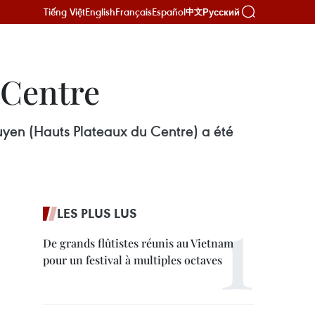
Tiếng Việt
English
Français
Español
Русский
中文
e Centre
guyen (Hauts Plateaux du Centre) a été
LES PLUS LUS
De grands flûtistes réunis au Vietnam
pour un festival à multiples octaves