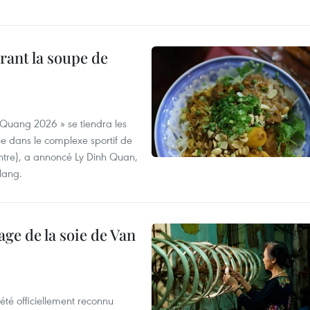
rant la soupe de
 Quang 2026 » se tiendra les
e dans le complexe sportif de
ntre), a annoncé Ly Dinh Quan,
 Nang.
age de la soie de Van
été officiellement reconnu