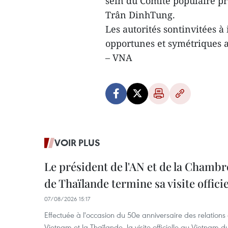
sein du Comité populaire p
Trân DinhTung.
Les autorités sontinvitées à
opportunes et symétriques av
– VNA
VOIR PLUS
Le président de l'AN et de la Chamb
de Thaïlande termine sa visite offici
07/08/2026 15:17
Effectuée à l'occasion du 50e anniversaire des relations
Vietnam et la Thaïlande, la visite officielle au Vietnam 