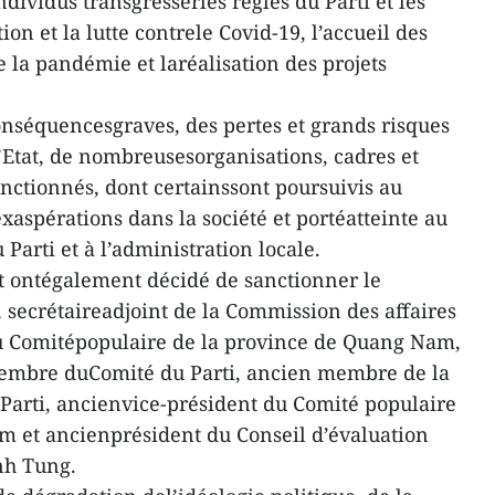
dividus transgresserles règles du Parti et les
tion et la lutte contrele Covid-19, l’accueil des
e la pandémie et laréalisation des projets
onséquencesgraves, des pertes et grands risques
l’Etat, de nombreusesorganisations, cadres et
nctionnés, dont certainssont poursuivis au
xaspérations dans la société et portéatteinte au
 Parti et à l’administration locale.
iat ontégalement décidé de sanctionner le
secrétaireadjoint de la Commission des affaires
du Comitépopulaire de la province de Quang Nam,
membre duComité du Parti, ancien membre de la
Parti, ancienvice-président du Comité populaire
m et ancienprésident du Conseil d’évaluation
inh Tung.