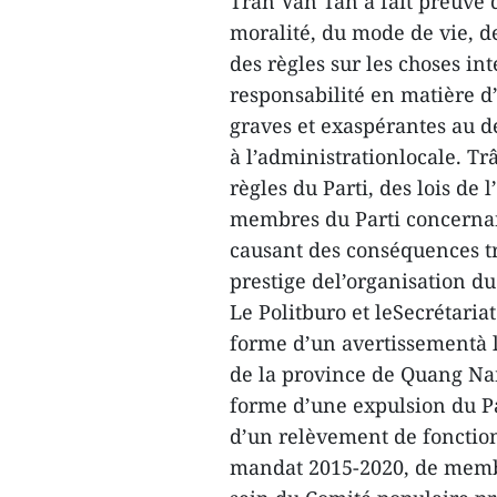
Trân Van Tân a fait preuve d
moralité, du mode de vie, de 
des règles sur les choses i
responsabilité en matière d
graves et exaspérantes au dé
à l’administrationlocale. Tr
règles du Parti, des lois de 
membres du Parti concernan
causant des conséquences t
prestige del’organisation du 
Le Politburo et leSecrétaria
forme d’un avertissementà 
de la province de Quang Na
forme d’une expulsion du Pa
d’un relèvement de fonctio
mandat 2015-2020, de membr