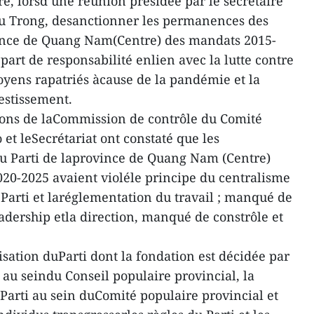
, lorsd’une réunion présidée par le secrétaire
u Trong, desanctionner les permanences des
vince de Quang Nam(Centre) des mandats 2015-
part de responsabilité enlien avec la lutte contre
itoyens rapatriés àcause de la pandémie et la
vestissement.
ons de laCommission de contrôle du Comité
o et leSecrétariat ont constaté que les
 Parti de laprovince de Quang Nam (Centre)
20-2025 avaient violéle principe du centralisme
 Parti et laréglementation du travail ; manqué de
eadership etla direction, manqué de constrôle et
nisation duParti dont la fondation est décidée par
t au seindu Conseil populaire provincial, la
Parti au sein duComité populaire provincial et