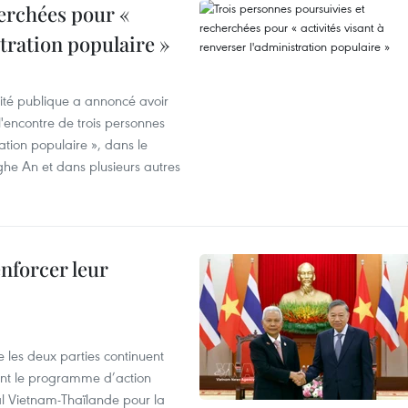
erchées pour «
stration populaire »
rité publique a annoncé avoir
'encontre de trois personnes
ration populaire », dans le
ghe An et dans plusieurs autres
enforcer leur
 les deux parties continuent
ent le programme d’action
al Vietnam-Thaïlande pour la