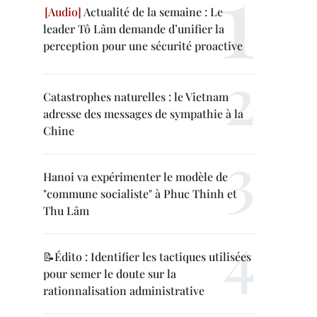
Actualité de la semaine : Le
leader Tô Lâm demande d’unifier la
perception pour une sécurité proactive
Catastrophes naturelles : le Vietnam
adresse des messages de sympathie à la
Chine
Hanoi va expérimenter le modèle de
"commune socialiste" à Phuc Thinh et
Thu Lâm
📝Édito : Identifier les tactiques utilisées
pour semer le doute sur la
rationnalisation administrative