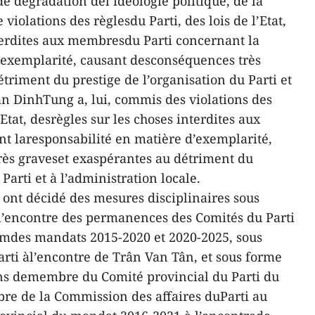
e dégradation del’idéologie politique, de la
violations des règlesdu Parti, des lois de l’Etat,
nterdites aux membresdu Parti concernant la
’exemplarité, causant desconséquences très
triment du prestige de l’organisation du Parti et
ân DinhTung a, lui, commis des violations des
l’Etat, desrègles sur les choses interdites aux
t laresponsabilité en matière d’exemplarité,
rès graveset exaspérantes au détriment du
Parti et à l’administration locale.
t ont décidé des mesures disciplinaires sous
l’encontre des permanences des Comités du Parti
mdes mandats 2015-2020 et 2020-2025, sous
rti àl’encontre de Trân Van Tân, et sous forme
ns demembre du Comité provincial du Parti du
e de la Commission des affaires duParti au