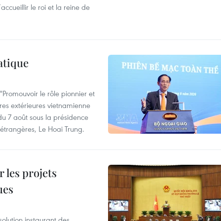
cueillir le roi et la reine de
atique
Promouvoir le rôle pionnier et
aires extérieures vietnamienne
 du 7 août sous la présidence
 étrangères, Le Hoai Trung.
 les projets
ues
olution instaurant des