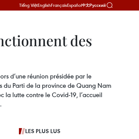
Tiếng Việt
English
Français
Español
Русский
中文
anctionnent des
lors d’une réunion présidée par le
és du Parti de la province de Quang Nam
la lutte contre le Covid-19, l’accueil
.
LES PLUS LUS