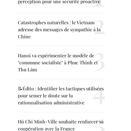
perception pour une sécurité proactive
Catastrophes naturelles : le Vietnam
adresse des messages de sympathie à la
Chine
Hanoi va expérimenter le modèle de
"commune socialiste" à Phuc Thinh et
Thu Lâm
📝Édito : Identifier les tactiques utilisées
pour semer le doute sur la
rationnalisation administrative
Hô Chi Minh-Ville souhaite renforcer sa
coopération avec la France