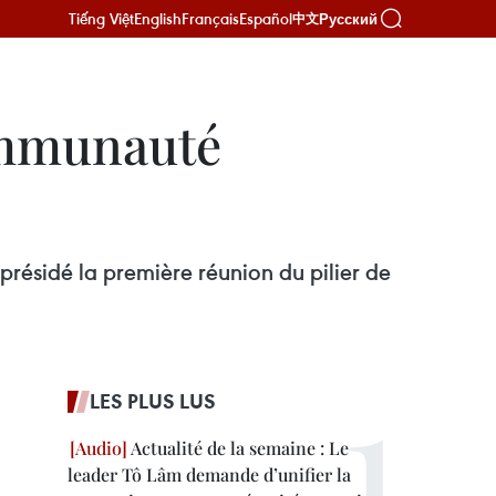
Tiếng Việt
English
Français
Español
Русский
中文
communauté
 présidé la première réunion du pilier de
LES PLUS LUS
Actualité de la semaine : Le
leader Tô Lâm demande d’unifier la