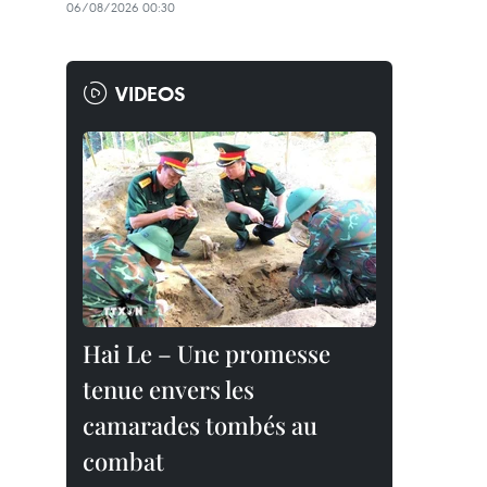
06/08/2026 00:30
VIDEOS
Hai Le – Une promesse
tenue envers les
camarades tombés au
combat