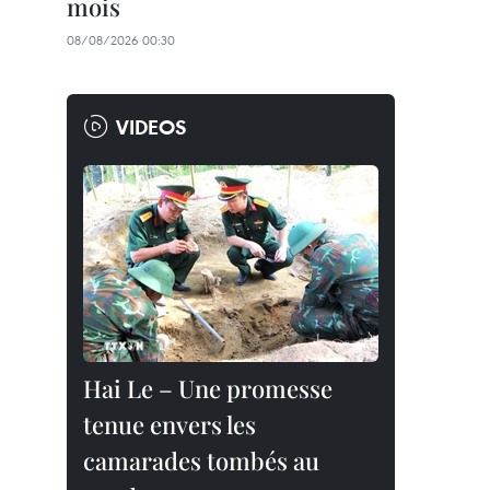
mois
08/08/2026 00:30
VIDEOS
Hai Le – Une promesse
tenue envers les
camarades tombés au