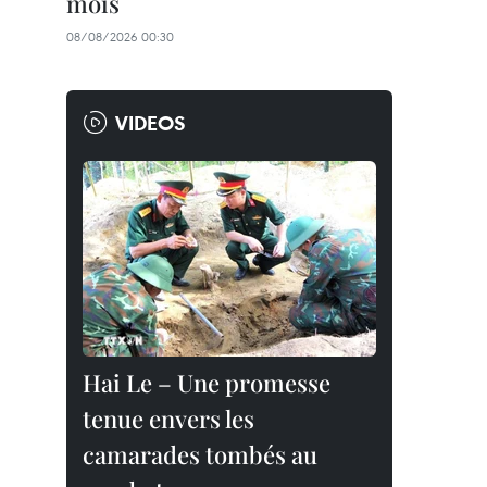
mois
08/08/2026 00:30
VIDEOS
Hai Le – Une promesse
tenue envers les
camarades tombés au