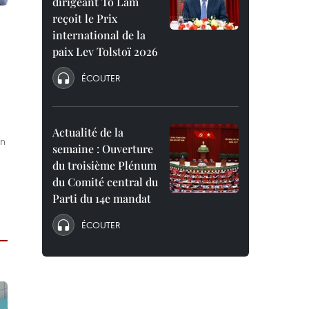
dirigeant To Lam
reçoit le Prix
international de la
paix Lev Tolstoï 2026
ÉCOUTER
Actualité de la
on
semaine : Ouverture
du troisième Plénum
du Comité central du
Parti du 14e mandat
ÉCOUTER