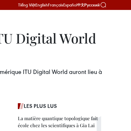
Tiếng Việt
English
Français
Español
Русский
中文
TU Digital World
érique ITU Digital World auront lieu à
LES PLUS LUS
La matière quantique topologique fait
école chez les scientifiques à Gia Lai