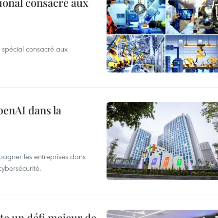
ional consacré aux
 spécial consacré aux
penAI dans la
agner les entreprises dans
cybersécurité.
te un défi majeur de