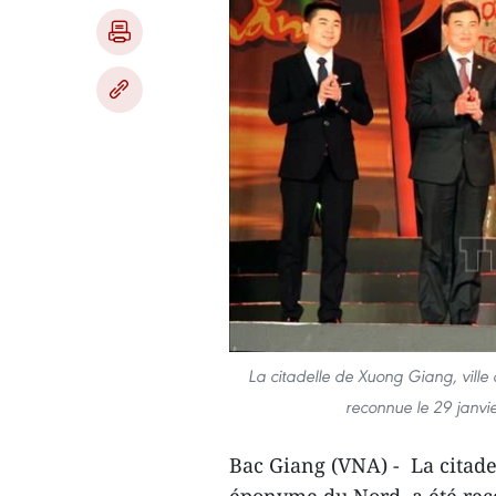
La citadelle de Xuong Giang, vill
reconnue le 29 janvi
Bac Giang (VNA) - La citade
éponyme du Nord, a été rec