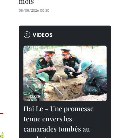
mois
08/08/2026 00:30
VIDEOS
Hai Le – Une promesse
tenue envers les
camarades tombés au