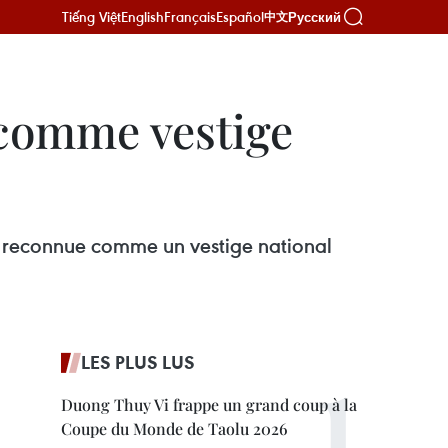
Tiếng Việt
English
Français
Español
Русский
中文
 comme vestige
é reconnue comme un vestige national
LES PLUS LUS
Duong Thuy Vi frappe un grand coup à la
Coupe du Monde de Taolu 2026