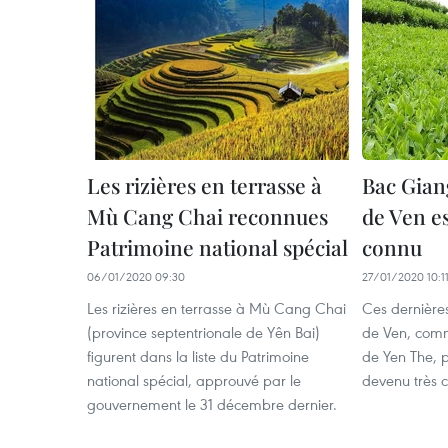
Les rizières en terrasse à
Bac Giang
Mù Cang Chai reconnues
de Ven es
Patrimoine national spécial
connu
06/01/2020 09:30
27/01/2020 10:1
Les rizières en terrasse à Mù Cang Chai
Ces dernières
(province septentrionale de Yên Bai)
de Ven, comm
figurent dans la liste du Patrimoine
de Yen The, 
national spécial, approuvé par le
devenu très 
gouvernement le 31 décembre dernier.