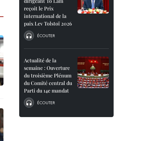
dirigeant To Lam
reçoit le Prix
international de la
paix Lev Tolstoï 2026
ÉCOUTER
Actualité de la
semaine : Ouverture
du troisième Plénum
du Comité central du
Parti du 14e mandat
ÉCOUTER