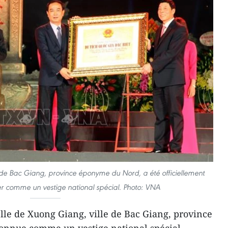
e de Bac Giang, province éponyme du Nord, a été officiellement
er comme un vestige national spécial. Photo: VNA
lle de Xuong Giang, ville de Bac Giang, province
onnue comme un vestige national spécial.