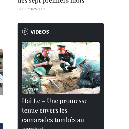
des sept premiers mois
09/08/2026 00:30
VIDEOS
Hai Le – Une promesse
tenue envers les
camarades tombés au