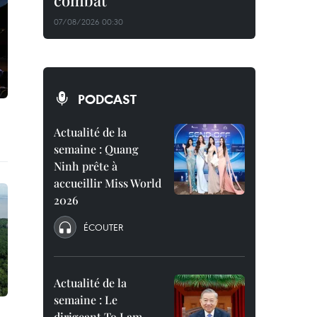
combat
07/08/2026 00:30
PODCAST
Actualité de la
semaine : Quang
Ninh prête à
accueillir Miss World
2026
ÉCOUTER
Actualité de la
semaine : Le
dirigeant To Lam