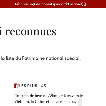
Tiếng Việt
English
Français
Español
Русский
中文
ai reconnues
a liste du Patrimoine national spécial,
LES PLUS LUS
Un train de luxe va s’élancer à travers le
Vietnam, la Chine et le Laos en 2027